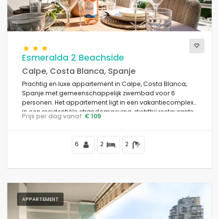
Esmeralda 2 Beachside
Calpe, Costa Blanca, Spanje
Prachtig en luxe appartement in Calpe, Costa Blanca,
Spanje met gemeenschappelijk zwembad voor 6
personen. Het appartement ligt in een vakantiecomplex
in een residentiële strandomgeving, dichtbij restaurants
Prijs per dag vanaf:
€ 109
en bars, winkels en supermarkten, op 50 m van het
strand Playa de la Fossa, 4 km van het centrum van
Calpe en 50 m van de Middellandse Zee.
6
2
2
APPARTEMENT