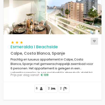
Previous
Next
Esmeralda I Beachside
Calpe, Costa Blanca, Spanje
Prachtig en luxueus appartement in Calpe, Costa
Blanca, Spanje met gemeenschappelijk zwembad voor
6 personen. Het appartement is gelegen in een
vakantiecomplex, in een residentiële strandwijk, dicht bij
Prijs per dag vanaf:
€ 109
restaurants en bars, winkels en supermarkten, op 50 m
van het Playa de la Fossa strand, 4 km van het centrum
van Calpe en 50 m van de Middellandse Zee.
6
2
2