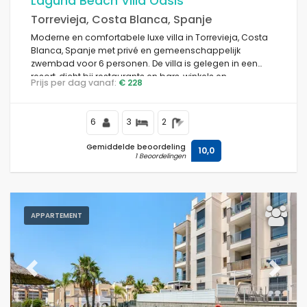
Laguna Beach Villa Oasis
Torrevieja, Costa Blanca, Spanje
Moderne en comfortabele luxe villa in Torrevieja, Costa
Blanca, Spanje met privé en gemeenschappelijk
Voorwaarden
zwembad voor 6 personen. De villa is gelegen in een
resort, dicht bij restaurants en bars, winkels en
Prijs per dag vanaf:
€ 228
supermarkten, en op 4 km van het strand.
Opties
6
3
2
Gemiddelde beoordeling
10,0
1 Beoordelingen
Afstanden
APPARTEMENT
Comfort
Previous
Next
Diensten