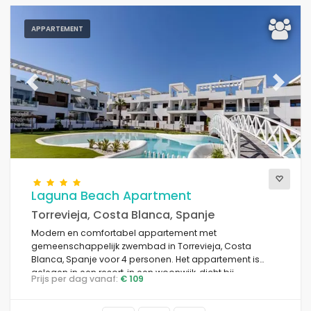
APPARTEMENT
Previous
Next
Laguna Beach Apartment
Torrevieja, Costa Blanca, Spanje
Modern en comfortabel appartement met
gemeenschappelijk zwembad in Torrevieja, Costa
Blanca, Spanje voor 4 personen. Het appartement is
gelegen in een resort, in een woonwijk, dicht bij
Prijs per dag vanaf:
€ 109
restaurants en bars, winkels en supermarkten, en 4 km
van het strand.