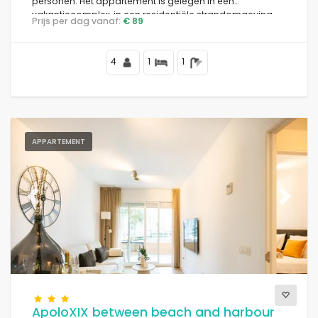
personen. Het appartement is gelegen in een
vakantiecomplex, in een residentiële strandomgeving,
Prijs per dag vanaf:
€ 89
dicht bij restaurants en bars, winkels en supermarkten,
op 25 meter van het strand Playa de la Fossa en 25
meter van de Middellandse Zee.
4
1
1
APPARTEMENT
Previous
Next
ApoloXIX between beach and harbour