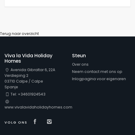
Terug naar overzicht
Viva la Vida Holiday
Steun
Homes
Over ons
Avenida Gibraltar 6, 22A
Neem contact met ons op
Verdieping 2
Inlogpagina voor eigenaren
03710 Calpe / Calpe
Spanje
Tel: +34601924543
www.vivalavidaholidayhomes.com
Visit our Facebook page
Visit our isntagram page
VOLG ONS