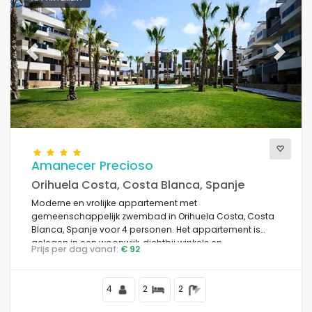
Previous
Next
Amanecer Precioso
Orihuela Costa, Costa Blanca, Spanje
Moderne en vrolijke appartement met
gemeenschappelijk zwembad in Orihuela Costa, Costa
Blanca, Spanje voor 4 personen. Het appartement is
gelegen in een woonwijk, dichtbij winkels en
Prijs per dag vanaf:
€ 92
supermarkten en op 4 km van het Cala la Mosca strand.
4
2
2