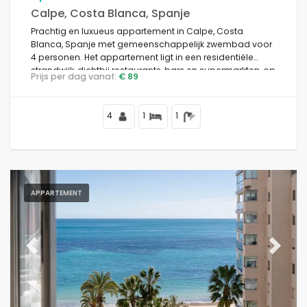
Calpe, Costa Blanca, Spanje
Prachtig en luxueus appartement in Calpe, Costa
Blanca, Spanje met gemeenschappelijk zwembad voor
4 personen. Het appartement ligt in een residentiële
strandwijk, dichtbij restaurants, bars en supermarkten, op
Prijs per dag vanaf:
€ 89
1 km van het strand Playa de la Fosa en 0,5 km van de
Middellandse Zee.
4
1
1
APPARTEMENT
Previous
Next