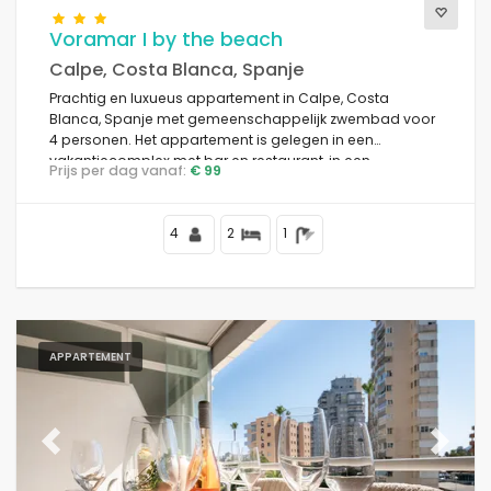
Voramar I by the beach
Calpe, Costa Blanca, Spanje
Prachtig en luxueus appartement in Calpe, Costa
Blanca, Spanje met gemeenschappelijk zwembad voor
4 personen. Het appartement is gelegen in een
vakantiecomplex met bar en restaurant, in een
Prijs per dag vanaf:
€ 99
residentiële strandwijk, dicht bij winkels en supermarkten,
op 25 meter van Playa de la Fosa strand, 3 kilometer van
het centrum van Calpe en 25 meter van de
4
2
1
Middellandse Zee.
APPARTEMENT
Previous
Next