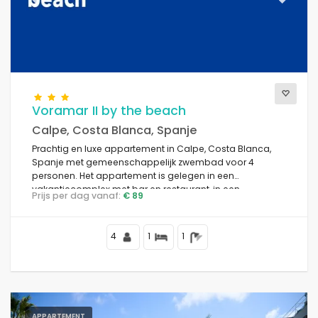
Previous
Next
Voramar II by the beach
Calpe, Costa Blanca, Spanje
Prachtig en luxe appartement in Calpe, Costa Blanca,
Spanje met gemeenschappelijk zwembad voor 4
personen. Het appartement is gelegen in een
vakantiecomplex met bar en restaurant, in een
Prijs per dag vanaf:
€ 89
residentiële strandomgeving, dicht bij winkels en
supermarkten, op 25 m van het strand Playa de la Fossa,
3 km van het centrum van Calpe en 25 m van de
4
1
1
Middellandse Zee.
APPARTEMENT