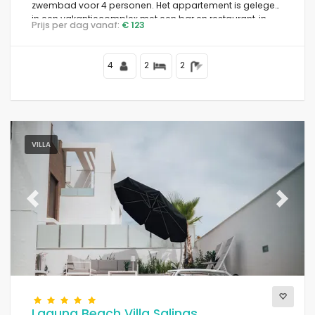
zwembad voor 4 personen. Het appartement is gelegen
in een vakantiecomplex met een bar en restaurant, in
Prijs per dag vanaf:
€ 123
een residentieel strandgebied, dicht bij winkels en
supermarkten en op 1 km van het strand.
4
2
2
VILLA
Previous
Next
Laguna Beach Villa Salinas