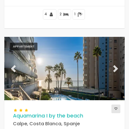
residentieel strandgebied, dicht bij winkels en
supermarkten, op 25 m van het strand Playa de la Fosa
en op 25 m van de Middellandse Zee.
4
2
1
APPARTEMENT
Previous
Next
Aquamarina I by the beach
Calpe, Costa Blanca, Spanje