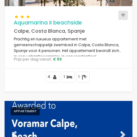
Aquamarina II beachside
Calpe, Costa Blanca, Spanje
Prachtig en luxueus appartement met
gemeenschappelijk zwembad in Calpe, Costa Blanca,
Spanje voor 4 personen. Het appartement bevindt zich
in een vakantiecomplex, in een residentieel
Prijs per dag vanaf:
€ 89
strandgebied, dicht bij restaurants en bars, winkels en
supermarkten, op 25 m van La Fossa Beach en 0,025 km
van de Middellandse Zee.
4
1
1
APPARTEMENT