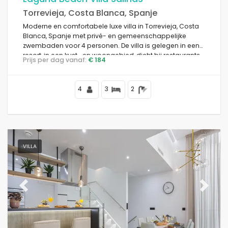
Torrevieja, Costa Blanca, Spanje
Moderne en comfortabele luxe villa in Torrevieja, Costa
Blanca, Spanje met privé- en gemeenschappelijke
zwembaden voor 4 personen. De villa is gelegen in een
resort, in een kust- en woongebied, dicht bij restaurants
Prijs per dag vanaf:
€ 184
en bars, winkels en supermarkten, en op 4 km van het
strand.
4
3
2
VILLA
Previous
Next