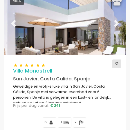
VILLA
Previous
Next
Villa Monastrell
San Javier, Costa Calida, Spanje
Geweldige en vrolijke luxe villa in San Javier, Costa
Cálida, Spanje met verwarmd zwembad voor 6
personen. De villa is gelegen in een kust- en landelijk
gebied en ligt op 3 km van het strand.
Prijs per dag vanaf:
€ 241
6
3
2