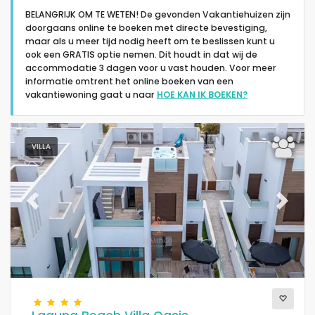
BELANGRIJK OM TE WETEN! De gevonden Vakantiehuizen zijn
doorgaans online te boeken met directe bevestiging,
maar als u meer tijd nodig heeft om te beslissen kunt u
ook een GRATIS optie nemen. Dit houdt in dat wij de
accommodatie 3 dagen voor u vast houden. Voor meer
informatie omtrent het online boeken van een
Type accommodatie
vakantiewoning gaat u naar
HOE KAN IK BOEKEN?
Mensen
VILLA
Slaapkamers
Previous
Next
Badkamers
Populaire diensten