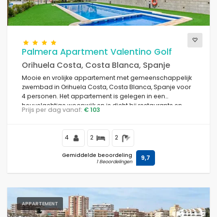
Keer bekeken
Palmera Apartment Valentino Golf
Orihuela Costa, Costa Blanca, Spanje
Extra categorieën
Mooie en vrolijke appartement met gemeenschappelijk
zwembad in Orihuela Costa, Costa Blanca, Spanje voor
4 personen. Het appartement is gelegen in een
heuvelachtige woonwijk en is dicht bij restaurants en
Prijs per dag vanaf:
€ 103
bars.
4
2
2
Gemiddelde beoordeling
9,7
1 Beoordelingen
APPARTEMENT