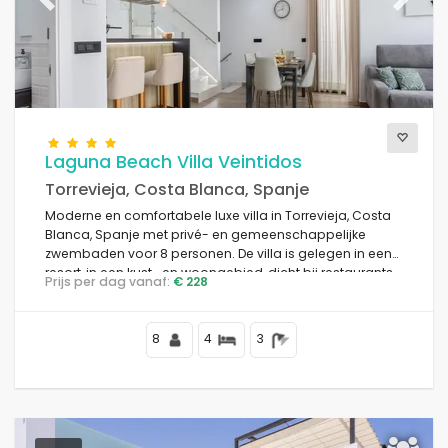
Previous
Next
Laguna Beach Villa Veintidos
Torrevieja, Costa Blanca, Spanje
Moderne en comfortabele luxe villa in Torrevieja, Costa
Blanca, Spanje met privé- en gemeenschappelijke
zwembaden voor 8 personen. De villa is gelegen in een
resort, in een kust- en woongebied, dicht bij restaurants
Prijs per dag vanaf:
€ 228
en bars, winkels en supermarkten, en op 4 km van het
strand.
8
4
3