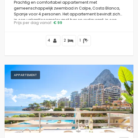
Prachtig en comfortabel appartement met
gemeenschappelijk zwembad in Calpe, Costa Blanca,
Spanje voor 4 personen. Het appartement bevindt zich
in een vakantiecomplex met bar en restaurant, in een
Prijs per dag vanaf:
€ 99
residentiële strandomgeving, dicht bij winkels en
supermarkten, op 25 meter van het Playa de la Fossa-
strand, 4 kilometer van het centrum van Calpe en 25
4
2
1
meter van de Middellandse Zee.
APPARTEMENT
Previous
Next