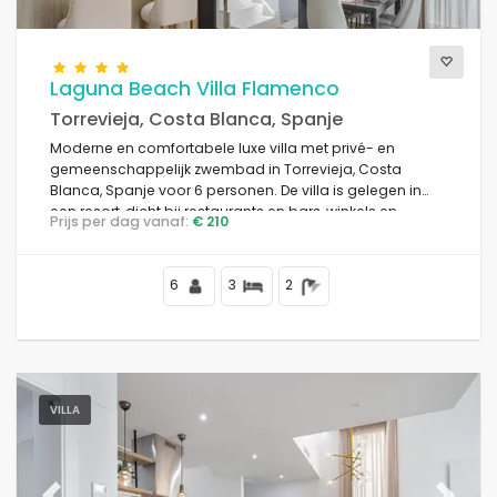
Laguna Beach Villa Flamenco
Torrevieja, Costa Blanca, Spanje
Moderne en comfortabele luxe villa met privé- en
gemeenschappelijk zwembad in Torrevieja, Costa
Blanca, Spanje voor 6 personen. De villa is gelegen in
een resort, dicht bij restaurants en bars, winkels en
Prijs per dag vanaf:
€ 210
supermarkten, en op 4 km van het strand.
6
3
2
VILLA