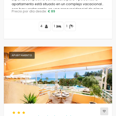
apartamento está situado en un complejo vacacional
con bar y restaurante, en una zona residencial de playa,
Precio por día desde:
€ 89
cerca de tiendas y supermercados, a 25 m de la playa
de la Fossa, a 3 km del centro de Calpe y a 25 m del mar
Mediterráneo.
4
1
1
APARTAMENTO
Previous
Next