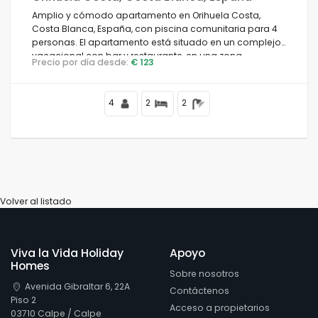
Amplio y cómodo apartamento en Orihuela Costa,
Costa Blanca, España, con piscina comunitaria para 4
personas. El apartamento está situado en un complejo
vacacional con bar y restaurante, en una zona
Precio por día desde:
€ 123
residencial cercana a la playa, cerca de tiendas y
supermercados, y a 1 km de la playa.
4
2
2
Volver al listado
Viva la Vida Holiday
Apoyo
Homes
Sobre nosotros
Avenida Gibraltar 6, 22A
Contáctenos
Piso 2
Acceso a propietarios
03710 Calpe / Calpe