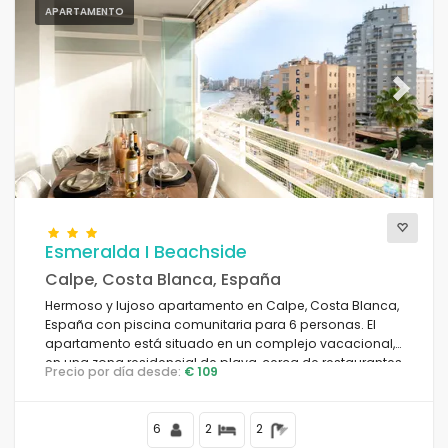
APARTAMENTO
Previous
Next
Esmeralda I Beachside
Calpe, Costa Blanca, España
Hermoso y lujoso apartamento en Calpe, Costa Blanca,
España con piscina comunitaria para 6 personas. El
apartamento está situado en un complejo vacacional,
en una zona residencial de playa, cerca de restaurantes
Precio por día desde:
€ 109
y bares, tiendas y supermercados, a 50 m de la playa
de la Fossa, a 4 km del centro de Calpe y a 50 m del mar
Mediterráneo.
6
2
2