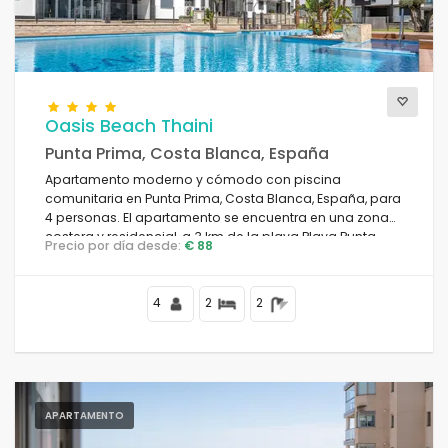
Piscina climatizada
(1)
Sauna
(0)
Oasis Beach Thaini
Condiciones
Punta Prima, Costa Blanca, España
Apartamento moderno y cómodo con piscina
comunitaria en Punta Prima, Costa Blanca, España, para
4 personas. El apartamento se encuentra en una zona
Opciones
costera y residencial, a 3 km de la playa Playa Punta
Precio por día desde:
€ 88
Prima.
4
2
2
Distancias
Confort
APARTAMENTO