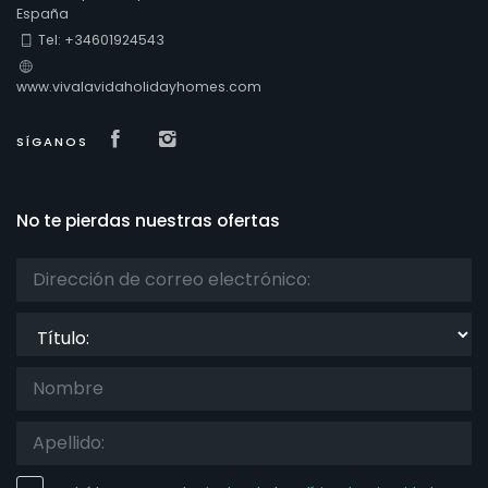
España
Tel: +34601924543
www.vivalavidaholidayhomes.com
Visit our Facebook page
Visit our isntagram page
SÍGANOS
No te pierdas nuestras ofertas
Título: