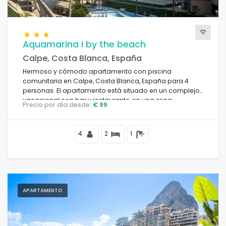
Aquamarina I by the beach
Calpe, Costa Blanca, España
Hermoso y cómodo apartamento con piscina
comunitaria en Calpe, Costa Blanca, España para 4
personas. El apartamento está situado en un complejo
vacacional con bar y restaurante, en una zona
Precio por día desde:
€ 99
residencial de playa, cerca de tiendas y
supermercados, a 25 metros de la Playa de la Fossa, a 4
kilómetros del centro de Calpe y a 25 metros del Mar
4
2
1
Mediterráneo.
APARTAMENTO