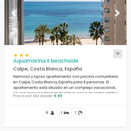
Servicios
Previous
Next
Vistas
Vistas al mar
(11)
Vista a la Montaña
(4)
Aquamarina II beachside
Vista a la bahía
(2)
Calpe, Costa Blanca, España
Hermoso y lujoso apartamento con piscina comunitaria
en Calpe, Costa Blanca, España para 4 personas. El
apartamento está situado en un complejo vacacional,
en una zona residencial de playa, cerca de restaurantes
Categorías adicionales
Precio por día desde:
€ 89
y bares, tiendas y supermercados, a 25 m de la Playa de
La Fossa y a 0.
4
1
1