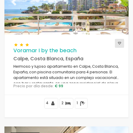
Previous
Next
Voramar I by the beach
Calpe, Costa Blanca, España
Hermoso y lujoso apartamento en Calpe, Costa Blanca,
España, con piscina comunitaria para 4 personas. El
apartamento está situado en un complejo vacacional
con bar y restaurante, en una zona residencial de playa,
Precio por día desde:
€ 99
cerca de tiendas y supermercados, a 25 metros de la
playa de la Fosa, a 3 kilómetros del centro de Calpe y a
25 metros del mar Mediterráneo.
4
2
1