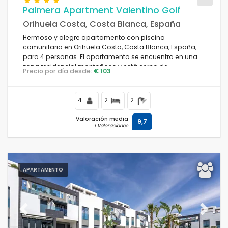
Palmera Apartment Valentino Golf
Orihuela Costa, Costa Blanca, España
Vistas al mar
Hermoso y alegre apartamento con piscina
comunitaria en Orihuela Costa, Costa Blanca, España,
Vistas al mar
para 4 personas. El apartamento se encuentra en una
zona residencial montañosa y está cerca de
Precio por día desde:
€ 103
restaurantes y bares.
Limpiar filtros
4
2
2
Servicios populares
Valoración media
9,7
1 Valoraciones
Wi-Fi
(11)
Piscina
(11)
APARTAMENTO
Aire acondicionado
(11)
Vistas al mar
(11)
Mascotas admitidas
(1)
Jacuzzi
Previous
Next
(2)
Piscina privada
(0)