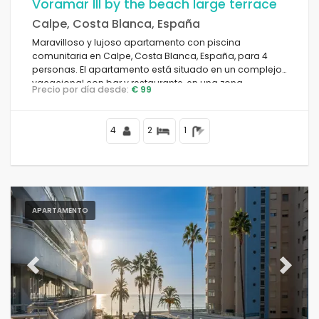
Voramar III by the beach large terrace
Calpe, Costa Blanca, España
Maravilloso y lujoso apartamento con piscina
comunitaria en Calpe, Costa Blanca, España, para 4
personas. El apartamento está situado en un complejo
vacacional con bar y restaurante, en una zona
Precio por día desde:
€ 99
residencial de playa, cerca de tiendas y
supermercados, a 25 m de la playa de la Fosa y a 25 m
del mar Mediterráneo.
4
2
1
APARTAMENTO
Previous
Next