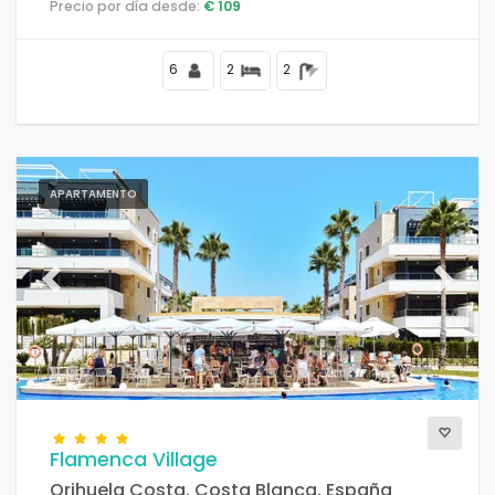
Precio por día desde:
€ 109
y bares, tiendas y supermercados, a 50 m de la playa
de la Fossa, a 4 km del centro de Calpe y a 50 m del Mar
Mediterráneo.
6
2
2
APARTAMENTO
Previous
Next
Flamenca Village
Orihuela Costa, Costa Blanca, España