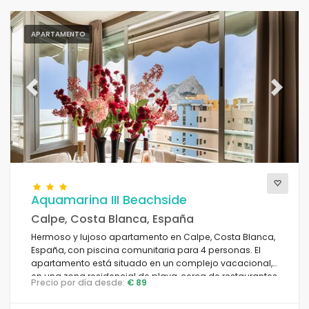
APARTAMENTO
Previous
Next
Aquamarina III Beachside
Calpe, Costa Blanca, España
Hermoso y lujoso apartamento en Calpe, Costa Blanca,
España, con piscina comunitaria para 4 personas. El
apartamento está situado en un complejo vacacional,
en una zona residencial de playa, cerca de restaurantes
Precio por día desde:
€ 89
y bares, tiendas y supermercados, a 25 metros de la
playa de la Fossa y a 25 metros del mar Mediterráneo.