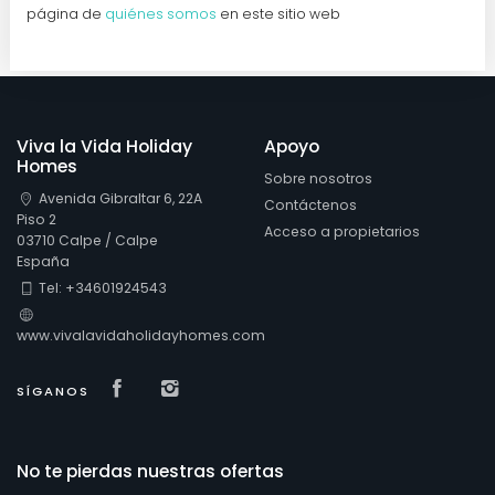
página de
quiénes somos
en este sitio web
Viva la Vida Holiday
Apoyo
Homes
Sobre nosotros
Avenida Gibraltar 6, 22A
Contáctenos
Piso 2
Acceso a propietarios
03710 Calpe / Calpe
España
Tel: +34601924543
www.vivalavidaholidayhomes.com
Visit our Facebook page
Visit our isntagram page
SÍGANOS
No te pierdas nuestras ofertas