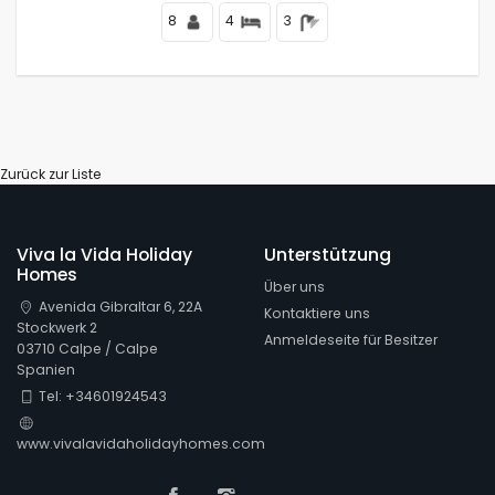
8
4
3
Zurück zur Liste
Viva la Vida Holiday
Unterstützung
Homes
Über uns
Avenida Gibraltar 6, 22A
Kontaktiere uns
Stockwerk 2
Anmeldeseite für Besitzer
03710 Calpe / Calpe
Spanien
Tel: +34601924543
www.vivalavidaholidayhomes.com