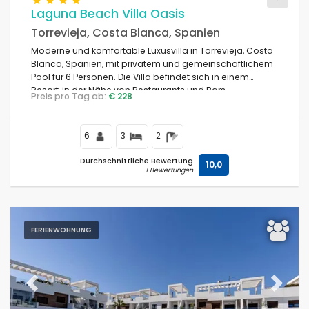
Laguna Beach Villa Oasis
Torrevieja, Costa Blanca, Spanien
Moderne und komfortable Luxusvilla in Torrevieja, Costa
Bedingungen
Blanca, Spanien, mit privatem und gemeinschaftlichem
Pool für 6 Personen. Die Villa befindet sich in einem
Resort, in der Nähe von Restaurants und Bars,
Preis pro Tag ab:
€ 228
Geschäften und Supermärkten, und 4 km vom Strand
Optionen
entfernt.
6
3
2
Durchschnittliche Bewertung
10,0
1 Bewertungen
Entfernungen
Kompfort
FERIENWOHNUNG
Dienstleistungen
Previous
Next