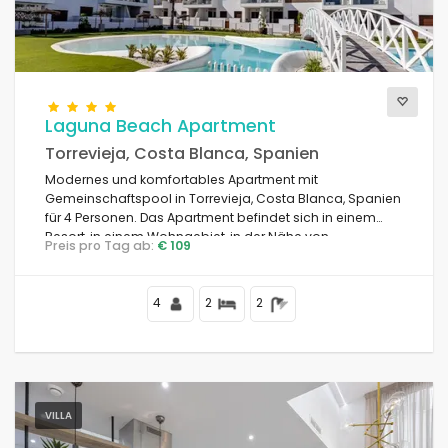
Ansichten
Laguna Beach Apartment
Zusätzliche Kategorien
Torrevieja, Costa Blanca, Spanien
Modernes und komfortables Apartment mit
Gemeinschaftspool in Torrevieja, Costa Blanca, Spanien
für 4 Personen. Das Apartment befindet sich in einem
Resort, in einem Wohngebiet, in der Nähe von
Preis pro Tag ab:
€ 109
Restaurants und Bars, Geschäften und Supermärkten
sowie 4 km vom Strand entfernt.
4
2
2
VILLA