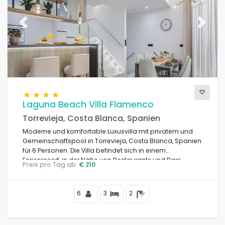
Previous
Next
Laguna Beach Villa Flamenco
Torrevieja, Costa Blanca, Spanien
Moderne und komfortable Luxusvilla mit privatem und
Gemeinschaftspool in Torrevieja, Costa Blanca, Spanien
für 6 Personen. Die Villa befindet sich in einem
Ferienresort, in der Nähe von Restaurants und Bars,
Preis pro Tag ab:
€ 210
Geschäften und Supermärkten, und 4 km vom Strand
entfernt.
6
3
2