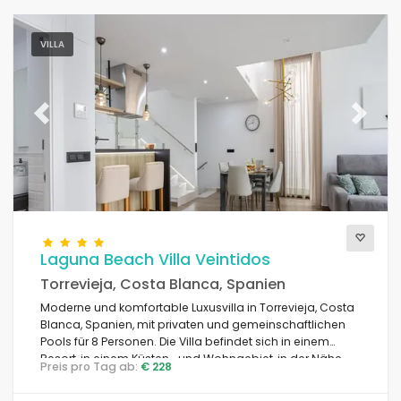
VILLA
Previous
Next
Laguna Beach Villa Veintidos
Torrevieja, Costa Blanca, Spanien
Moderne und komfortable Luxusvilla in Torrevieja, Costa
Blanca, Spanien, mit privaten und gemeinschaftlichen
Pools für 8 Personen. Die Villa befindet sich in einem
Resort, in einem Küsten- und Wohngebiet, in der Nähe
Preis pro Tag ab:
€ 228
von Restaurants und Bars, Geschäften und
Supermärkten, und 4 km vom Strand entfernt.